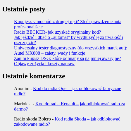
Ostatnie posty
Kupujesz samochód z drugiej ręki? Zleć sprawdzenie auta
profesjonaliście
Radio BECKER- jak uzyskać oryginalny kod?
Jak jeździć i dbać o „automat” by wydłużyć jego trwałość i
oszczędzić?
Uniwersalny tester diagnostyczny (do wszystkich marek aut):
Autel MX808 – zalety, wady i funkcje
Zanim kupisz DSG: które odmiany są najmniej awaryjne?
Objawy zużycia i koszty napraw
Ostatnie komentarze
Anonim
-
Kod do radia Opel – jak odblokować fabryczne
radio?
Mariolcia
-
Kod do radia Renault – jak odblokować radio za
darmo?
Radio skoda Bolero
-
Kod radia Skoda – jak odblokować
zakodowane radio?