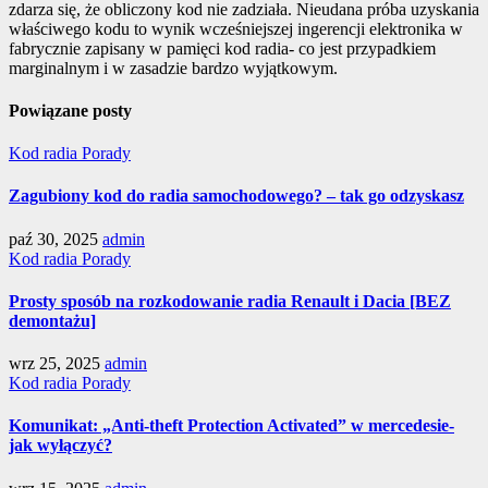
zdarza się, że obliczony kod nie zadziała. Nieudana próba uzyskania
właściwego kodu to wynik wcześniejszej ingerencji elektronika w
fabrycznie zapisany w pamięci kod radia- co jest przypadkiem
marginalnym i w zasadzie bardzo wyjątkowym.
Nawigacja
Powiązane posty
wpisu
Kod radia
Porady
Zagubiony kod do radia samochodowego? – tak go odzyskasz
paź 30, 2025
admin
Kod radia
Porady
Prosty sposób na rozkodowanie radia Renault i Dacia [BEZ
demontażu]
wrz 25, 2025
admin
Kod radia
Porady
Komunikat: „Anti-theft Protection Activated” w mercedesie-
jak wyłączyć?