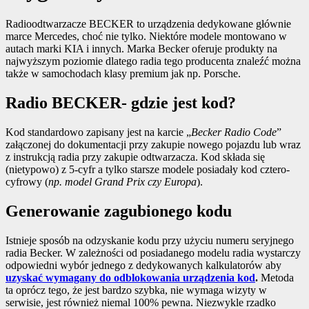
Radioodtwarzacze BECKER to urządzenia dedykowane głównie
marce Mercedes, choć nie tylko. Niektóre modele montowano w
autach marki KIA i innych. Marka Becker oferuje produkty na
najwyższym poziomie dlatego radia tego producenta znaleźć można
także w samochodach klasy premium jak np. Porsche.
Radio BECKER- gdzie jest kod?
Kod standardowo zapisany jest na karcie „
Becker Radio Code
”
załączonej do dokumentacji przy zakupie nowego pojazdu lub wraz
z instrukcją radia przy zakupie odtwarzacza. Kod składa się
(nietypowo) z 5-cyfr a tylko starsze modele posiadały kod cztero-
cyfrowy (
np. model Grand Prix czy Europa
).
Generowanie zagubionego kodu
Istnieje sposób na odzyskanie kodu przy użyciu numeru seryjnego
radia Becker. W zależności od posiadanego modelu radia wystarczy
odpowiedni wybór jednego z dedykowanych kalkulatorów aby
uzyskać wymagany do odblokowania urządzenia kod
.
Metoda
ta oprócz tego, że jest bardzo szybka, nie wymaga wizyty w
serwisie, jest również niemal 100% pewna. Niezwykle rzadko