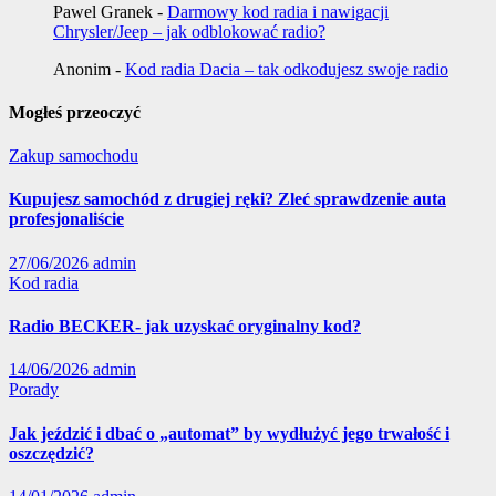
Pawel Granek
-
Darmowy kod radia i nawigacji
Chrysler/Jeep – jak odblokować radio?
Anonim
-
Kod radia Dacia – tak odkodujesz swoje radio
Mogłeś przeoczyć
Zakup samochodu
Kupujesz samochód z drugiej ręki? Zleć sprawdzenie auta
profesjonaliście
27/06/2026
admin
Kod radia
Radio BECKER- jak uzyskać oryginalny kod?
14/06/2026
admin
Porady
Jak jeździć i dbać o „automat” by wydłużyć jego trwałość i
oszczędzić?