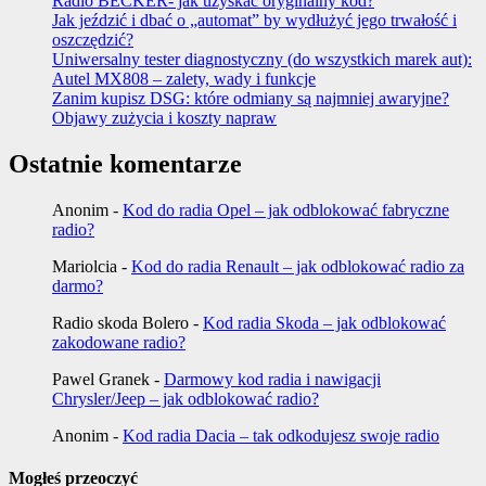
Radio BECKER- jak uzyskać oryginalny kod?
Jak jeździć i dbać o „automat” by wydłużyć jego trwałość i
oszczędzić?
Uniwersalny tester diagnostyczny (do wszystkich marek aut):
Autel MX808 – zalety, wady i funkcje
Zanim kupisz DSG: które odmiany są najmniej awaryjne?
Objawy zużycia i koszty napraw
Ostatnie komentarze
Anonim
-
Kod do radia Opel – jak odblokować fabryczne
radio?
Mariolcia
-
Kod do radia Renault – jak odblokować radio za
darmo?
Radio skoda Bolero
-
Kod radia Skoda – jak odblokować
zakodowane radio?
Pawel Granek
-
Darmowy kod radia i nawigacji
Chrysler/Jeep – jak odblokować radio?
Anonim
-
Kod radia Dacia – tak odkodujesz swoje radio
Mogłeś przeoczyć