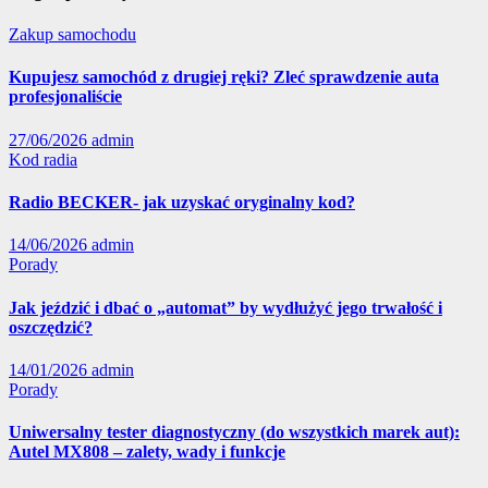
Zakup samochodu
Kupujesz samochód z drugiej ręki? Zleć sprawdzenie auta
profesjonaliście
27/06/2026
admin
Kod radia
Radio BECKER- jak uzyskać oryginalny kod?
14/06/2026
admin
Porady
Jak jeździć i dbać o „automat” by wydłużyć jego trwałość i
oszczędzić?
14/01/2026
admin
Porady
Uniwersalny tester diagnostyczny (do wszystkich marek aut):
Autel MX808 – zalety, wady i funkcje