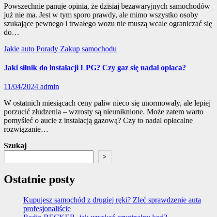
Powszechnie panuje opinia, że dzisiaj bezawaryjnych samochodów
już nie ma. Jest w tym sporo prawdy, ale mimo wszystko osoby
szukające pewnego i trwałego wozu nie muszą wcale ograniczać się
do…
Jakie auto
Porady
Zakup samochodu
Jaki silnik do instalacji LPG? Czy gaz się nadal opłaca?
11/04/2024
admin
W ostatnich miesiącach ceny paliw nieco się unormowały, ale lepiej
porzucić złudzenia – wzrosty są nieuniknione. Może zatem warto
pomyśleć o aucie z instalacją gazową? Czy to nadal opłacalne
rozwiązanie…
Szukaj
>
Ostatnie posty
Kupujesz samochód z drugiej ręki? Zleć sprawdzenie auta
profesjonaliście