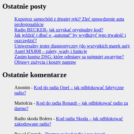
Ostatnie posty
Kupujesz samochód z drugiej ręki? Zleć sprawdzenie auta
profesjonaliście
Radio BECKER- jak uzyskać oryginalny kod?
Jak jeździć i dbać o „automat” by wydłużyć jego trwałość i
oszczędzić?
Uniwersalny tester diagnostyczny (do wszystkich marek aut):
Autel MX808 – zalety, wady i funkcje
Zanim kupisz DSG: które odmiany są najmniej awaryjne?
Objawy zużycia i koszty napraw
Ostatnie komentarze
Anonim
-
Kod do radia Opel – jak odblokować fabryczne
radio?
Mariolcia
-
Kod do radia Renault – jak odblokować radio za
darmo?
Radio skoda Bolero
-
Kod radia Skoda – jak odblokować
zakodowane radio?