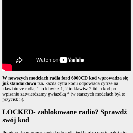
W nowszych modelach radia ford 6000CD kod wprowadza się
już standardowo
tzn. każda cyfra kodu odpowiada cyfrze na
klawiaturze radia, 1 to klawisz 1, 2 to klawisz 2 itd. a kod po
wpisaniu zatwierdzamy gwiazdką * (w starszych modelach był to
przycisk 5).
LOCKED- zablokowane radio? Sprawdź
swój kod
Pomimo, że wprowadzenie kodu radia jest bardzo proste należy to