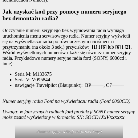
Jak uzyskać kod przy pomocy numeru seryjnego
bez demontażu radia?
Odczytanie numeru seryjnego bez wyjmowania radia wymaga
uruchomienia menu serwisowego radia. Numer seryjny wyświetli
się na wyświetlaczu radia po równoczesnym naciśnięciu i
przytrzymaniu (na około 3 sek.) przycisków:
[1] i [6]
lub
[6] i [2]
.
Wśród wyświetlonych numerów ukaże się również numer seryjny
radia. Przykładowe numery seryjne radia ford (SONY, 6000cd i
inne):
Seria M: M133675
Seria V: V095844
nawigacje Travelpilot (Blaupunkt): BP——–, C7——–
Numer seryjny radia Ford na wyświetlaczu radia (Ford 6000CD)
Uwaga: w fabrycznych radiach ford produkcji SONY numer seryjny
może zostać wyświetlony w formacie: SN: SOCD1Xx
Vxxxxxx
Numer seryjny radia ford (model Sony)