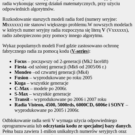
radia wykonując szereg działań matematycznych, przy użyciu
odpowiednich algorytmów.
Rozkodowanie starszych modeli radia ford (numery seryjne:
M
xxxxxx) nie stanowi większego problemu.W nowszych modelach
w których numer seryjny radia rozpoczyna się literą
V
(Vxxxxxx),
radio zabezpieczono przy pomocy innego algorytmu.
Wykaz popularnych modeli Ford gdzie zastosowano ochronę
fabrycznego radia za pomocą kodu (
V-series
):
Focus
– począwszy od 2-generacji (Mk2 facelift)
Fiesta
-od szóstej generacji (Mk6 od 2005/06 r.)
Mondeo
–od czwartej generacji (Mk4)
Fusion
– wyprodukowane po roku 2005
Kuga
– wszystkie generacje
C-Max
– modele po 2006r.
S-Max
– wszystkie generacje
Transit
– wyprodukowane po 2006 i 2007 roku
Radia Visteon, 4500, 5000rds, 6000CD, 6006e i SONY
–
wyprodukowane po 2005 i 2006r.
Odblokowanie radia serii V wymaga użycia odpowiedniego
oprogramowania lub
odczytania kodu ze specjalnej bazy danych
.
Pełna baza zawiera 1-milion unikalnych numerów seryjnych oraz