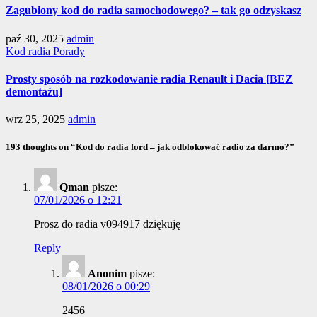
Zagubiony kod do radia samochodowego? – tak go odzyskasz
paź 30, 2025
admin
Kod radia
Porady
Prosty sposób na rozkodowanie radia Renault i Dacia [BEZ
demontażu]
wrz 25, 2025
admin
193 thoughts on “Kod do radia ford – jak odblokować radio za darmo?”
Comment
Qman
pisze:
navigation
07/01/2026 o 12:21
Prosz do radia v094917 dziękuję
Reply
Anonim
pisze:
08/01/2026 o 00:29
2456