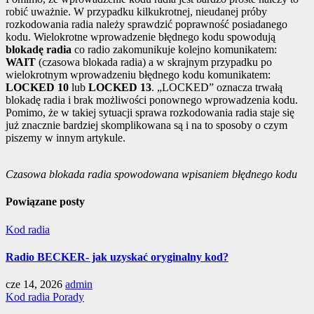
robić uważnie. W przypadku kilkukrotnej, nieudanej próby
rozkodowania radia należy sprawdzić poprawność posiadanego
kodu. Wielokrotne wprowadzenie błędnego kodu spowodują
blokadę radia
co radio zakomunikuje kolejno komunikatem:
WAIT
(czasowa blokada radia) a w skrajnym przypadku po
wielokrotnym wprowadzeniu błędnego kodu komunikatem:
LOCKED 10
lub
LOCKED 13
. „LOCKED” oznacza trwałą
blokadę radia i brak możliwości ponownego wprowadzenia kodu.
Pomimo, że w takiej sytuacji sprawa rozkodowania radia staje się
już znacznie bardziej skomplikowana są i na to sposoby o czym
piszemy w innym artykule.
Czasowa blokada radia spowodowana wpisaniem błędnego kodu
Nawigacja
Powiązane posty
wpisu
Kod radia
Radio BECKER- jak uzyskać oryginalny kod?
cze 14, 2026
admin
Kod radia
Porady