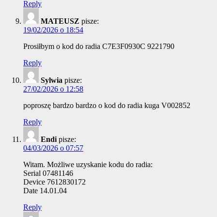
Reply
MATEUSZ
pisze:
19/02/2026 o 18:54
Prosiłbym o kod do radia C7E3F0930C 9221790
Reply
Sylwia
pisze:
27/02/2026 o 12:58
poproszę bardzo bardzo o kod do radia kuga V002852
Reply
Endi
pisze:
04/03/2026 o 07:57
Witam. Możliwe uzyskanie kodu do radia:
Serial 07481146
Device 7612830172
Date 14.01.04
Reply