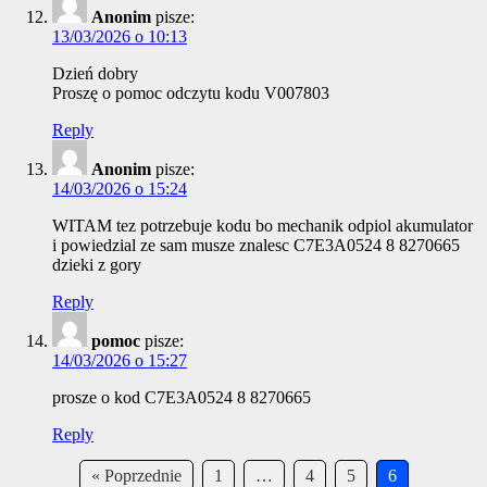
Anonim
pisze:
13/03/2026 o 10:13
Dzień dobry
Proszę o pomoc odczytu kodu V007803
Reply
Anonim
pisze:
14/03/2026 o 15:24
WITAM tez potrzebuje kodu bo mechanik odpiol akumulator
i powiedzial ze sam musze znalesc C7E3A0524 8 8270665
dzieki z gory
Reply
pomoc
pisze:
14/03/2026 o 15:27
prosze o kod C7E3A0524 8 8270665
Reply
Comment
« Poprzednie
1
…
4
5
6