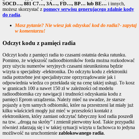
SOCD…, 881 C7…, 3A…, FD…, BP… lub BE…
i innych,
możesz skorzystać z
pomocy serwisu generującego zdalnie kody
do radia
.
Masz pytanie? Nie wiesz jak odzyskać kod do radia?- zapytaj
w komentarzu!
Odczyt kodu z pamięci radia
Odczyt kodu z pamięci radia to czasami ostatnia deska ratunku.
Pomimo, że większość radioodbiorników forda można rozkodować
przy użyciu numerów seryjnych czasami nieunikniona będzie
wizyta u specjalisty -elektronika. Do odczytu kodu z elektroniki
radia potrzebne jest specjalistyczne oprzyrządowanie jak i
odpowiednia wiedza co przekłada się na cenę takiej usługi. To kosz
w granicach 100 a nawet 150 zł w zależności od modelu
radioodbiornika czy nawigacji i trudności odzyskania kodu z
pamięci Eprom urządzenia. Należy mieć na uwadze, że starsze
pojazdy a tym samych odbiorniki, które na przestrzeni lat miały już
kilku właścicieli mogły już mieć w przeszłości kontakt z
elektronikiem, który zamiast odczytać fabryczny kod radia poszedł
na tzw. „drogą na skróty” i zmienił pierwotny kod. Takie przypadki
również zdarzają się i w takiej sytuacji wizyta u fachowca to jedyna
możliwość na uruchomienie
zablokowanego radia
.