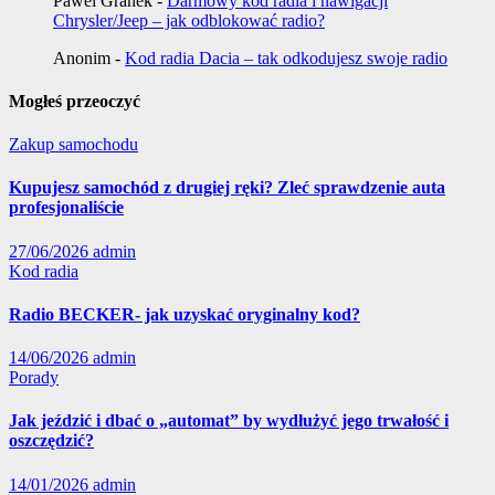
Pawel Granek
-
Darmowy kod radia i nawigacji
Chrysler/Jeep – jak odblokować radio?
Anonim
-
Kod radia Dacia – tak odkodujesz swoje radio
Mogłeś przeoczyć
Zakup samochodu
Kupujesz samochód z drugiej ręki? Zleć sprawdzenie auta
profesjonaliście
27/06/2026
admin
Kod radia
Radio BECKER- jak uzyskać oryginalny kod?
14/06/2026
admin
Porady
Jak jeździć i dbać o „automat” by wydłużyć jego trwałość i
oszczędzić?
14/01/2026
admin