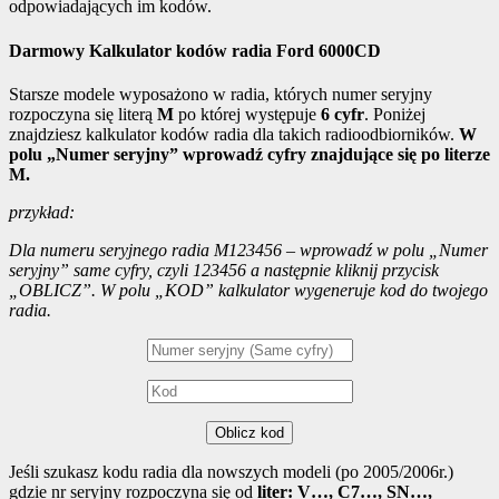
odpowiadających im kodów.
Darmowy Kalkulator kodów radia Ford 6000CD
Starsze modele wyposażono w radia, których numer seryjny
rozpoczyna się literą
M
po której występuje
6 cyfr
. Poniżej
znajdziesz kalkulator kodów radia dla takich radioodbiorników.
W
polu „Numer seryjny” wprowadź cyfry znajdujące się po literze
M.
przykład:
Dla numeru seryjnego radia M123456 – wprowadź w polu „Numer
seryjny” same cyfry, czyli 123456 a następnie kliknij przycisk
„OBLICZ”. W polu „KOD” kalkulator wygeneruje kod do twojego
radia.
Oblicz kod
Jeśli szukasz kodu radia dla nowszych modeli (po 2005/2006r.)
gdzie nr seryjny rozpoczyna się od
liter: V…, C7…, SN…,