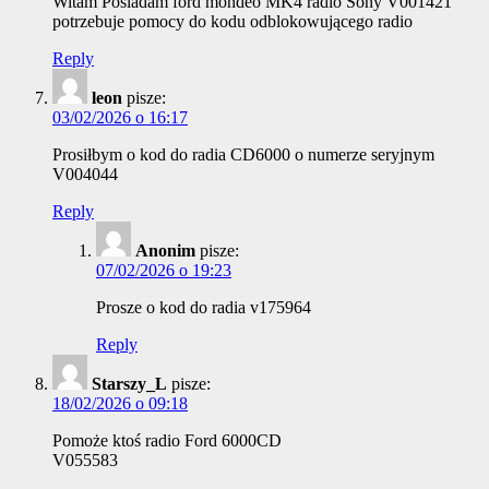
Witam Posiadam ford mondeo MK4 radio Sony V001421
potrzebuje pomocy do kodu odblokowującego radio
Reply
leon
pisze:
03/02/2026 o 16:17
Prosiłbym o kod do radia CD6000 o numerze seryjnym
V004044
Reply
Anonim
pisze:
07/02/2026 o 19:23
Prosze o kod do radia v175964
Reply
Starszy_L
pisze:
18/02/2026 o 09:18
Pomoże ktoś radio Ford 6000CD
V055583