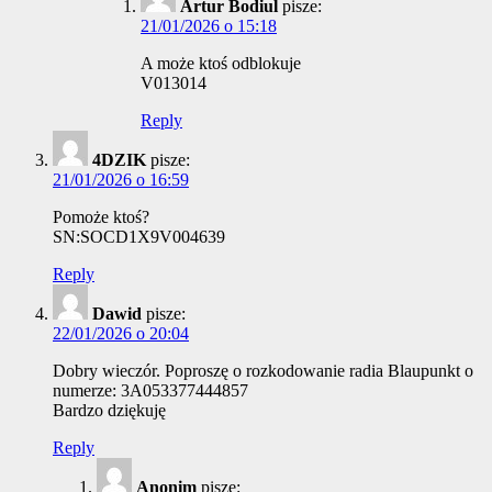
Artur Bodiul
pisze:
21/01/2026 o 15:18
A może ktoś odblokuje
V013014
Reply
4DZIK
pisze:
21/01/2026 o 16:59
Pomoże ktoś?
SN:SOCD1X9V004639
Reply
Dawid
pisze:
22/01/2026 o 20:04
Dobry wieczór. Poproszę o rozkodowanie radia Blaupunkt o
numerze: 3A053377444857
Bardzo dziękuję
Reply
Anonim
pisze: