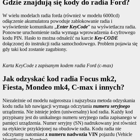
Gdzie znajdują się kody do radia Ford?
W wielu modelach radia forda (również w modelu 6000cd)
odłączenie akumulatora powoduje zablokowanie radia i
wyświetlenie komunikatu „
Enter KeyCode
” na wyświetlaczu radia.
Ponowne uruchomienie radia wymaga wprowadzenia 4-cyfrowego
kodu PIN. Hasło to można odnaleźć na karcie
Key-CODE
dołączonej do instrukcji radia samochodowego. Problem pojawia się
gdy taki kod zostanie zagubiony.
Karta KeyCode z zapisanym kodem radia Ford
(c-max)
Jak odzyskać kod radia Focus mk2,
Fiesta, Mondeo mk4, C-max i innych?
Niezależnie od modelu najprostsza i najszybsza metoda odzyskania
kodu radia lub nawigacji wymaga odczytania
numeru seryjnego
urządzenia. Nie istnieje jeden (uniwersalny) kod radia. Każdy kod
przypisany jest do unikalnego numeru seryjnego radia zapisanego w
pamięci urządzenia. Numer seryjny (SN) nadrukowany jest również
na etykiecie przyklejonej na obudowie radia. Kodu radia nie
odczytamy natomiast
z numeru nadwozia VIN
pojazdu (Vehicle
Identification Number).