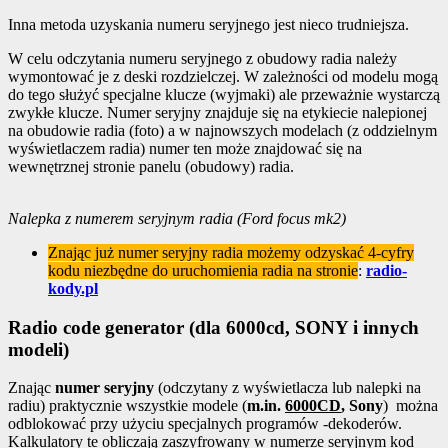
Inna metoda uzyskania numeru seryjnego jest nieco trudniejsza.
W celu odczytania numeru seryjnego z obudowy radia należy
wymontować je z deski rozdzielczej. W zależności od modelu mogą
do tego służyć specjalne klucze (wyjmaki) ale przeważnie wystarczą
zwykłe klucze. Numer seryjny znajduje się na etykiecie nalepionej
na obudowie radia (foto) a w najnowszych modelach (z oddzielnym
wyświetlaczem radia) numer ten może znajdować się na
wewnętrznej stronie panelu (obudowy) radia.
Nalepka z numerem seryjnym radia
(Ford focus mk2)
Znając już numer seryjny radia możemy odzyskać 4-cyfry
kodu niezbędne do uruchomienia radia na stronie
:
radio-
kody.pl
Radio code generator (dla 6000cd, SONY i innych
modeli)
Znając
numer seryjny
(odczytany z wyświetlacza lub nalepki na
radiu) praktycznie wszystkie modele (
m.in.
6000CD
, Sony
) można
odblokować przy użyciu specjalnych programów -dekoderów.
Kalkulatory te obliczają zaszyfrowany w numerze seryjnym kod