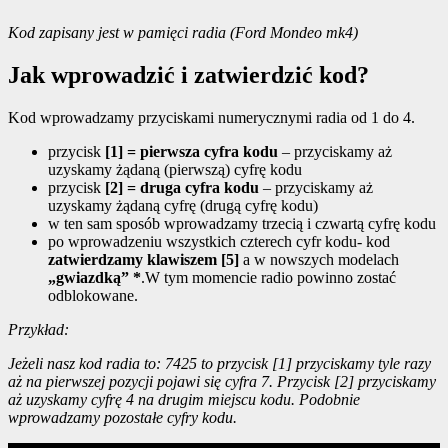
Kod zapisany jest w pamięci radia
(Ford Mondeo mk4)
Jak wprowadzić i zatwierdzić kod?
Kod wprowadzamy przyciskami numerycznymi radia od 1 do 4.
przycisk
[1] = pierwsza cyfra kodu
– przyciskamy aż
uzyskamy żądaną (pierwszą) cyfrę kodu
przycisk
[2] = druga cyfra kodu
– przyciskamy aż
uzyskamy żądaną cyfrę (drugą cyfrę kodu)
w ten sam sposób wprowadzamy trzecią i czwartą cyfrę kodu
po wprowadzeniu wszystkich czterech cyfr kodu- kod
zatwierdzamy klawiszem [5]
a w nowszych modelach
„gwiazdką” *
.W tym momencie radio powinno zostać
odblokowane.
Przykład:
Jeżeli nasz kod radia to: 7425 to
przycisk [1] przyciskamy tyle razy
aż na pierwszej pozycji pojawi się cyfra 7. Przycisk [2] przyciskamy
aż uzyskamy cyfrę 4 na drugim miejscu kodu. Podobnie
wprowadzamy pozostałe cyfry kodu.