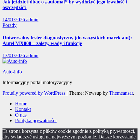
Jak jeździć i dbać o „automat” by wydłużyć jego trwałość i
oszczędzić?
14/01/2026
admin
Porady
Uniwersalny tester diagnostyczny (do wszystkich marek aut):
Autel MX808 – zalety, wady i funkcje
13/01/2026
admin
Auto-info
Informacyjny portal motoryzacyjny
Proudly powered by WordPress
|
Theme: Newsup by
Themeansar
.
Home
Kontakt
O nas
Polityka prywatności
Ta strona korzysta z plików cookie zgodnie z polityką prywatności,
aby świadczyć usługi na najwyższym poziomie. Dalsze korzystanie