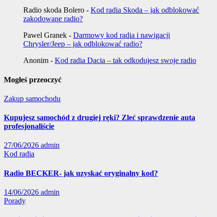
Radio skoda Bolero
-
Kod radia Skoda – jak odblokować
zakodowane radio?
Pawel Granek
-
Darmowy kod radia i nawigacji
Chrysler/Jeep – jak odblokować radio?
Anonim
-
Kod radia Dacia – tak odkodujesz swoje radio
Mogłeś przeoczyć
Zakup samochodu
Kupujesz samochód z drugiej ręki? Zleć sprawdzenie auta
profesjonaliście
27/06/2026
admin
Kod radia
Radio BECKER- jak uzyskać oryginalny kod?
14/06/2026
admin
Porady