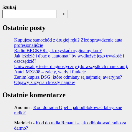
Szukaj
>
Ostatnie posty
Kupujesz samochód z drugiej ręki? Zleć sprawdzenie auta
profesjonaliście
Radio BECKER- jak uzyskać oryginalny kod?
Jak jeździć i dbać o „automat” by wydłużyć jego trwałość i
oszczędzić?
Uniwersalny tester diagnostyczny (do wszystkich marek aut):
Autel MX808 – zalety, wady i funkcje
Zanim kupisz DSG: które odmiany są najmniej awaryjne?
Objawy zużycia i koszty napraw
Ostatnie komentarze
Anonim
-
Kod do radia Opel – jak odblokować fabryczne
radio?
Mariolcia
-
Kod do radia Renault – jak odblokować radio za
darmo?