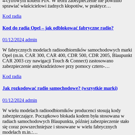
4-cyfrowym kodem PIN. W teorii zabezpieczenie nie powinno
sprawiać właścicielowi żadnych kłopotów, w praktyce…
Kod radia
Kod do radia Opel – jak odblokować fabryczne radio?
01/12/2024
admin
W fabrycznych modelach radioodbiorników samochodowych marki
Opel (m.in. CAR 300, CAR 400, CDR 500, CDR 2005, Blaupunkt
CAR 2003 czy nawigacji Touch & Connect) zastosowano
zabezpieczenie antykradzieżowe przy pomocy cztero-…
Kod radia
Jak rozkodować radio samochodowe? (wszystkie marki)
01/12/2024
admin
W wielu modelach radioodbiorników producenci stosują kody
zabezpieczające. Początkowo blokada kodem była stosowana w
radiach samochodowych Blaupunkta, później zabezpieczenie stało
się coraz powszechniejsze i stosowane w wielu fabrycznych
modelach m.in.:…