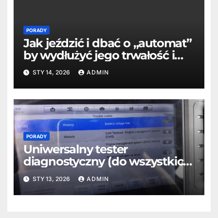
PORADY
Jak jeździć i dbać o „automat”
by wydłużyć jego trwałość i
oszczędzić?
STY 14, 2026
ADMIN
PORADY
Uniwersalny tester
diagnostyczny (do wszystkich
marek aut): Autel MX808 –
STY 13, 2026
ADMIN
zalety, wady i funkcje