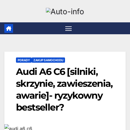
Skip
to
content
PORADY
ZAKUP SAMOCHODU
Audi A6 C6 [silniki,
skrzynie, zawieszenia,
awarie]- ryzykowny
bestseller?