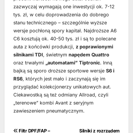
zazwyczaj wymagają one inwestycji ok. 7-12
tys. zł, w celu doprowadzenia do dobrego
stanu technicznego – szczególnie wyższe
wersje pochłoną spory kapitał. Najdroższe A6
C6 kosztują ok. 40-50 tys. zł i są to polecane
auta z końcówki produkcji,
z poprawionymi
silnikami TDI
, świetnym
napędem Quattro
oraz trwałymi
„automatami” Tiptronic
. Inną
bajką są sporo droższe sportowe wersje
S6 i
RS6
, których jest mało i zaczynają się im
przyglądać kolekcjonerzy unikatowych aut.
Ciekawostką są też odmiany Allroad, czyli
„terenowe” kombi Avant z seryjnym
zawieszeniem pneumatycznym.
Nawigacja
Filtr DPF/FAP –
Silniki z rozrządem