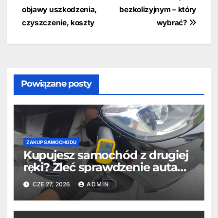
objawy uszkodzenia,
bezkolizyjnym – który
wpisu
czyszczenie, koszty
wybrać?
Powiązane posty
ZAKUP SAMOCHODU
Kupujesz samochód z drugiej
ręki? Zleć sprawdzenie auta
profesjonaliście
CZE 27, 2026
ADMIN