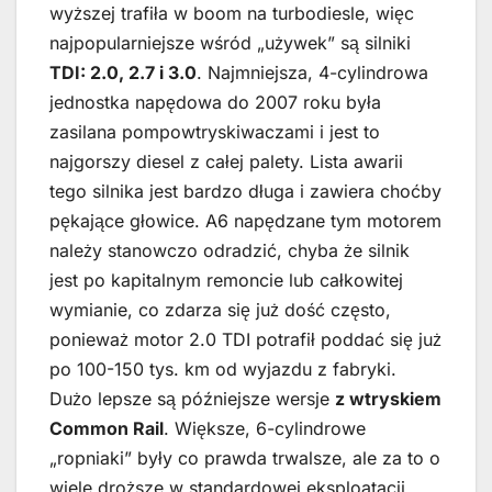
wyższej trafiła w boom na turbodiesle, więc
najpopularniejsze wśród „używek” są silniki
TDI: 2.0, 2.7 i 3.0
. Najmniejsza, 4-cylindrowa
jednostka napędowa do 2007 roku była
zasilana pompowtryskiwaczami i jest to
najgorszy diesel z całej palety. Lista awarii
tego silnika jest bardzo długa i zawiera choćby
pękające głowice. A6 napędzane tym motorem
należy stanowczo odradzić, chyba że silnik
jest po kapitalnym remoncie lub całkowitej
wymianie, co zdarza się już dość często,
ponieważ motor 2.0 TDI potrafił poddać się już
po 100-150 tys. km od wyjazdu z fabryki.
Dużo lepsze są późniejsze wersje
z wtryskiem
Common Rail
. Większe, 6-cylindrowe
„ropniaki” były co prawda trwalsze, ale za to o
wiele droższe w standardowej eksploatacji.