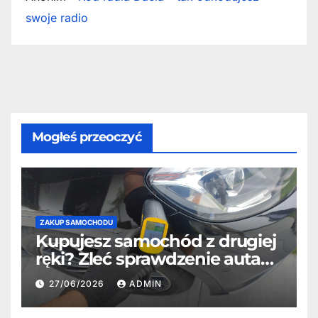
swoje radio
Mogłeś przeoczyć
ZAKUP SAMOCHODU
Kupujesz samochód z drugiej
ręki? Zleć sprawdzenie auta
profesjonaliście
27/06/2026
ADMIN