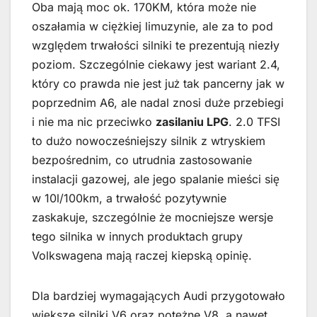
Oba mają moc ok. 170KM, która może nie
oszałamia w ciężkiej limuzynie, ale za to pod
względem trwałości silniki te prezentują niezły
poziom. Szczególnie ciekawy jest wariant 2.4,
który co prawda nie jest już tak pancerny jak w
poprzednim A6, ale nadal znosi duże przebiegi
i nie ma nic przeciwko
zasilaniu LPG
. 2.0 TFSI
to dużo nowocześniejszy silnik z wtryskiem
bezpośrednim, co utrudnia zastosowanie
instalacji gazowej, ale jego spalanie mieści się
w 10l/100km, a trwałość pozytywnie
zaskakuje, szczególnie że mocniejsze wersje
tego silnika w innych produktach grupy
Volkswagena mają raczej kiepską opinię.
Dla bardziej wymagających Audi przygotowało
większe silniki V6 oraz potężne V8, a nawet