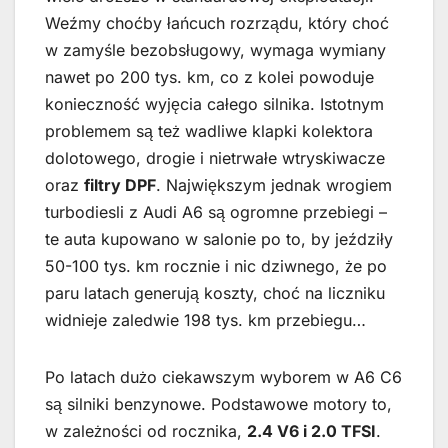
Weźmy choćby łańcuch rozrządu, który choć
w zamyśle bezobsługowy, wymaga wymiany
nawet po 200 tys. km, co z kolei powoduje
konieczność wyjęcia całego silnika. Istotnym
problemem są też wadliwe klapki kolektora
dolotowego, drogie i nietrwałe wtryskiwacze
oraz
filtry DPF
. Największym jednak wrogiem
turbodiesli z Audi A6 są ogromne przebiegi –
te auta kupowano w salonie po to, by jeździły
50-100 tys. km rocznie i nic dziwnego, że po
paru latach generują koszty, choć na liczniku
widnieje zaledwie 198 tys. km przebiegu…
Po latach dużo ciekawszym wyborem w A6 C6
są silniki benzynowe. Podstawowe motory to,
w zależności od rocznika,
2.4 V6 i 2.0 TFSI
.