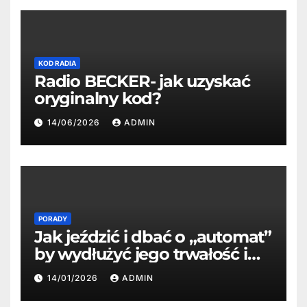
KOD RADIA
Radio BECKER- jak uzyskać
oryginalny kod?
14/06/2026
ADMIN
PORADY
Jak jeździć i dbać o „automat”
by wydłużyć jego trwałość i
oszczędzić?
14/01/2026
ADMIN