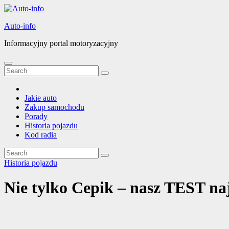
Skip
to
Auto-info
content
Informacyjny portal motoryzacyjny
Jakie auto
Zakup samochodu
Porady
Historia pojazdu
Kod radia
Historia pojazdu
Nie tylko Cepik – nasz TEST na