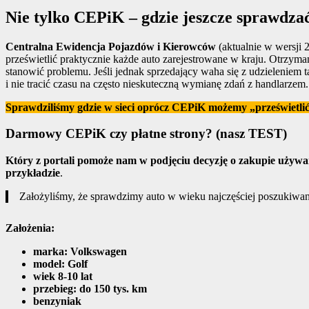
Nie tylko CEPiK – gdzie jeszcze sprawdzać 
Centralna Ewidencja Pojazdów i Kierowców
(aktualnie w wersji 
prześwietlić praktycznie każde auto zarejestrowane w kraju. Otrzym
stanowić problemu. Jeśli jednak sprzedający waha się z udzieleniem 
i nie tracić czasu na często nieskuteczną wymianę zdań z handlarzem.
Sprawdziliśmy gdzie w sieci oprócz CEPiK możemy „prześwietlić
Darmowy CEPiK czy płatne strony? (nasz TEST)
Który z portali pomoże nam w podjęciu decyzję o zakupie używ
przykładzie
.
Założyliśmy, że sprawdzimy auto w wieku najczęściej poszukiwan
Założenia:
marka: Volkswagen
model: Golf
wiek 8-10 lat
przebieg: do 150 tys. km
benzyniak