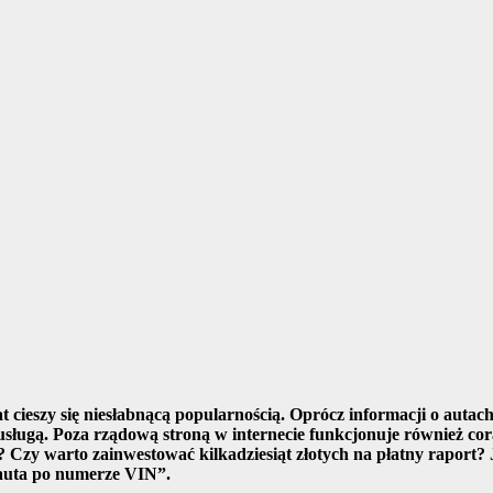
 cieszy się niesłabnącą popularnością. Oprócz informacji o auta
ą usługą. Poza rządową stroną w internecie funkcjonuje również c
? Czy warto zainwestować kilkadziesiąt złotych na płatny raport
 auta po numerze VIN”.