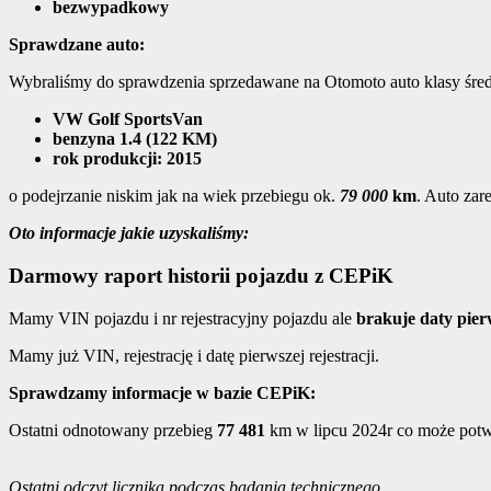
bezwypadkowy
Sprawdzane auto:
Wybraliśmy do sprawdzenia sprzedawane na Otomoto auto klasy średn
VW Golf SportsVan
benzyna 1.4 (122 KM)
rok produkcji: 2015
o podejrzanie niskim jak na wiek przebiegu ok.
79 000
km
. Auto zar
Oto informacje jakie uzyskaliśmy:
Darmowy raport historii pojazdu z CEPiK
Mamy VIN pojazdu i nr rejestracyjny pojazdu ale
brakuje daty pierw
Mamy już VIN, rejestrację i datę pierwszej rejestracji.
Sprawdzamy informacje w bazie CEPiK:
Ostatni odnotowany przebieg
77 481
km w lipcu 2024r co może potw
Ostatni odczyt licznika podczas badania technicznego