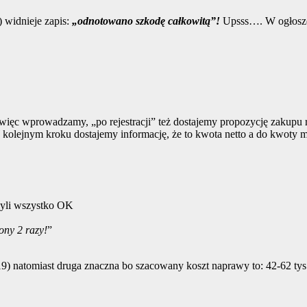
 widnieje zapis:
„odnotowano szkodę całkowitą”!
Upsss…. W ogłoszen
ięc wprowadzamy, „po rejestracji” też dostajemy propozycję zakupu r
olejnym kroku dostajemy informację, że to kwota netto a do kwoty 
Czyli wszystko OK
ony 2 razy!
”
) natomiast druga znaczna bo szacowany koszt naprawy to: 42-62 tys 