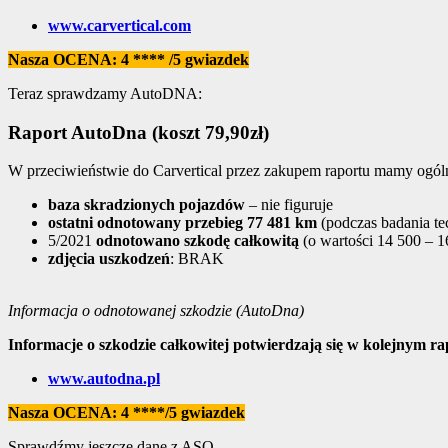
www.carvertical.com
Nasza OCENA: 4 **** /5 gwiazdek
Teraz sprawdzamy AutoDNA:
Raport AutoDna (koszt 79,90zł)
W przeciwieństwie do Carvertical przez zakupem raportu mamy ogóln
baza skradzionych pojazdów
– nie figuruje
ostatni
odnotowany przebieg
77 481 km
(podczas badania t
5/2021
odnotowano
szkodę całkowitą
(o wartości 14 500 – 1
zdjęcia uszkodzeń
: BRAK
Informacja o odnotowanej szkodzie (AutoDna)
Informacje o szkodzie całkowitej potwierdzają się w kolejnym ra
www.autodna.pl
Nasza OCENA: 4 ****/5 gwiazdek
Sprawdźmy jeszcze dane z ASO.