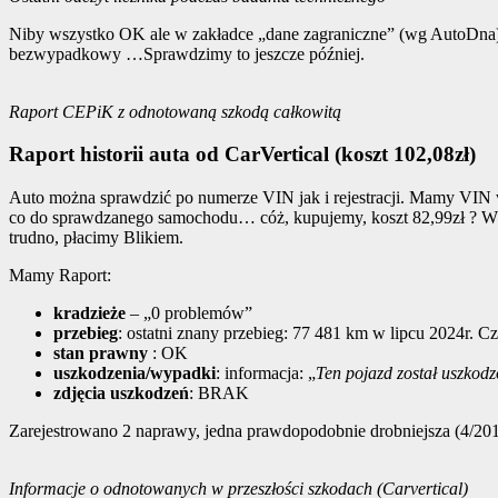
Niby wszystko OK ale w zakładce „dane zagraniczne” (wg AutoDna)
bezwypadkowy …Sprawdzimy to jeszcze później.
Raport CEPiK z odnotowaną szkodą całkowitą
Raport historii auta od CarVertical (koszt 102,08zł)
Auto można sprawdzić po numerze VIN jak i rejestracji. Mamy VIN w
co do sprawdzanego samochodu… cóż, kupujemy, koszt 82,99zł ? W k
trudno, płacimy Blikiem.
Mamy Raport:
kradzieże
– „0 problemów”
przebieg
: ostatni znany przebieg: 77 481 km w lipcu 2024r. 
stan prawny
: OK
uszkodzenia/wypadki
: informacja: „
Ten pojazd został uszkodz
zdjęcia uszkodzeń
: BRAK
Zarejestrowano 2 naprawy, jedna prawdopodobnie drobniejsza (4/2019
Informacje o odnotowanych w przeszłości szkodach (Carvertical)