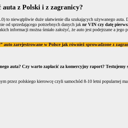
auta z Polski i z zagranicy?
2.0) to niewątpliwie duże ułatwienie dla szukających używanego auta.
anie od sprzedającego potrzebnych danych jak
nr VIN czy datę pierwsz
takich informacji można śmiało założyć, że auto jest podejrzane a jeg
” auto zarejestrowane w Polsce jak również sprowadzone z zagran
anego auta? Czy warto zapłacić za komercyjny raport? Testujemy
ym przez polskiego kierowcę czyli samochód 8-10 letni popularnej ma