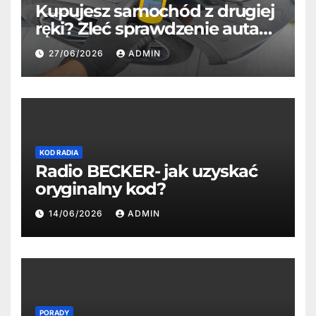
Kupujesz samochód z drugiej
ręki? Zleć sprawdzenie auta
profesjonaliście
27/06/2026
ADMIN
KOD RADIA
Radio BECKER- jak uzyskać
oryginalny kod?
14/06/2026
ADMIN
PORADY