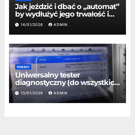
Jak jeździć i dbać o „automat”
by wydłużyć jego trwałość i
oszczędzić?
14/01/2026
ADMIN
PORADY
Uniwersalny tester
diagnostyczny (do wszystkich
marek aut): Autel MX808 –
13/01/2026
ADMIN
zalety, wady i funkcje