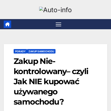
Skip
to
content
PORADY
ZAKUP SAMOCHODU
Zakup Nie-
kontrolowany– czyli
Jak NIE kupować
używanego
samochodu?