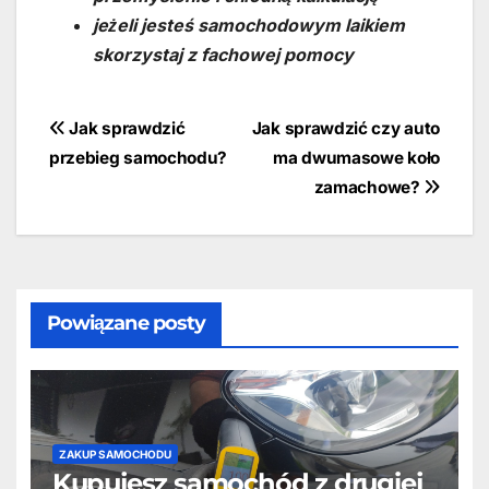
jeżeli jesteś samochodowym laikiem
skorzystaj z fachowej pomocy
Nawigacja
Jak sprawdzić
Jak sprawdzić czy auto
przebieg samochodu?
ma dwumasowe koło
wpisu
zamachowe?
Powiązane posty
ZAKUP SAMOCHODU
Kupujesz samochód z drugiej