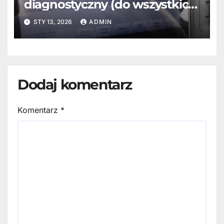
diagnostyczny (do wszystkich
marek aut): Autel MX808 –
STY 13, 2026
ADMIN
zalety, wady i funkcje
Dodaj komentarz
Komentarz
*