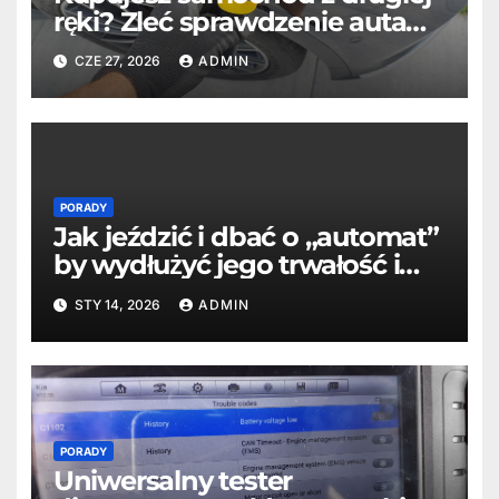
ręki? Zleć sprawdzenie auta
profesjonaliście
CZE 27, 2026
ADMIN
PORADY
Jak jeździć i dbać o „automat”
by wydłużyć jego trwałość i
oszczędzić?
STY 14, 2026
ADMIN
PORADY
Uniwersalny tester